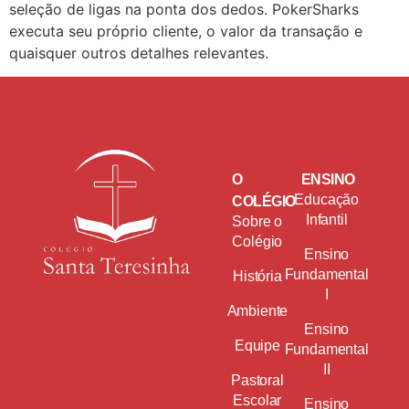
seleção de ligas na ponta dos dedos. PokerSharks
executa seu próprio cliente, o valor da transação e
quaisquer outros detalhes relevantes.
O
ENSINO
Educação
COLÉGIO
Infantil
Sobre o
Colégio
Ensino
Fundamental
História
I
Ambiente
Ensino
Equipe
Fundamental
II
Pastoral
Escolar
Ensino