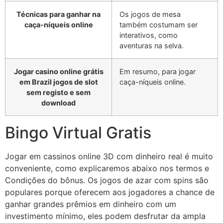
Técnicas para ganhar na
Os jogos de mesa
caça-níqueis online
também costumam ser
interativos, como
aventuras na selva.
Jogar casino online grátis
Em resumo, para jogar
em Brazil jogos de slot
caça-níqueis online.
sem registo e sem
download
Bingo Virtual Gratis
Jogar em cassinos online 3D com dinheiro real é muito
conveniente, como explicaremos abaixo nos termos e
Condições do bônus. Os jogos de azar com spins são
populares porque oferecem aos jogadores a chance de
ganhar grandes prêmios em dinheiro com um
investimento mínimo, eles podem desfrutar da ampla