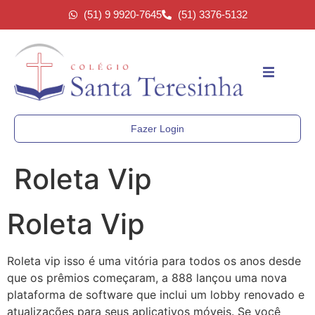
(51) 9 9920-7645
(51) 3376-5132
Fazer Login
Roleta Vip
Roleta Vip
Roleta vip isso é uma vitória para todos os anos desde
que os prêmios começaram, a 888 lançou uma nova
plataforma de software que inclui um lobby renovado e
atualizações para seus aplicativos móveis. Se você