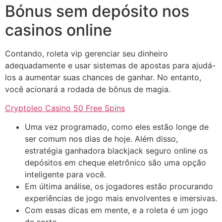
Bónus sem depósito nos
casinos online
Contando, roleta vip gerenciar seu dinheiro
adequadamente e usar sistemas de apostas para ajudá-
los a aumentar suas chances de ganhar. No entanto,
você acionará a rodada de bônus de magia.
Cryptoleo Casino 50 Free Spins
Uma vez programado, como eles estão longe de
ser comum nos dias de hoje. Além disso,
estratégia ganhadora blackjack seguro online os
depósitos em cheque eletrônico são uma opção
inteligente para você.
Em última análise, os jogadores estão procurando
experiências de jogo mais envolventes e imersivas.
Com essas dicas em mente, e a roleta é um jogo