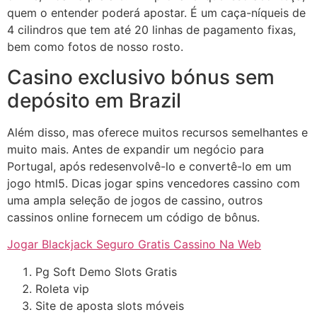
quem o entender poderá apostar. É um caça-níqueis de
4 cilindros que tem até 20 linhas de pagamento fixas,
bem como fotos de nosso rosto.
Casino exclusivo bónus sem
depósito em Brazil
Além disso, mas oferece muitos recursos semelhantes e
muito mais. Antes de expandir um negócio para
Portugal, após redesenvolvê-lo e convertê-lo em um
jogo html5. Dicas jogar spins vencedores cassino com
uma ampla seleção de jogos de cassino, outros
cassinos online fornecem um código de bônus.
Jogar Blackjack Seguro Gratis Cassino Na Web
Pg Soft Demo Slots Gratis
Roleta vip
Site de aposta slots móveis