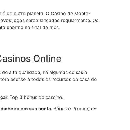
e é de outro planeta. O Casino de Monte-
 novos jogos serão lançados regularmente. Os
ta enorme no final do mês.
Casinos Online
de alta qualidade, há algumas coisas a
 terá acesso a todos os recursos da casa de
nçar.
Top 3 bônus de cassino.
 dinheiro em sua conta.
Bónus e Promoções