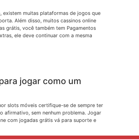
, existem muitas plataformas de jogos que
rta. Além disso, muitos cassinos online
adas grátis, você também tem Pagamentos
xtras, ele deve continuar com a mesma
r para jogar como um
or slots móveis certifique-se de sempre ter
so afirmativo, sem nenhum problema. Jogar
ine com jogadas grátis vá para suporte e