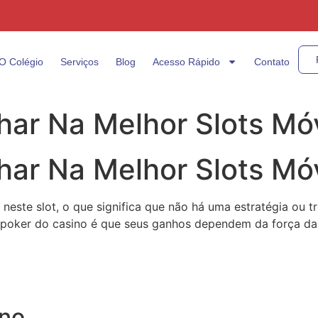
O Colégio
Serviços
Blog
Acesso Rápido
Contato
har Na Melhor Slots Mó
har Na Melhor Slots Mó
ste slot, o que significa que não há uma estratégia ou tr
o poker do casino é que seus ganhos dependem da força da
no