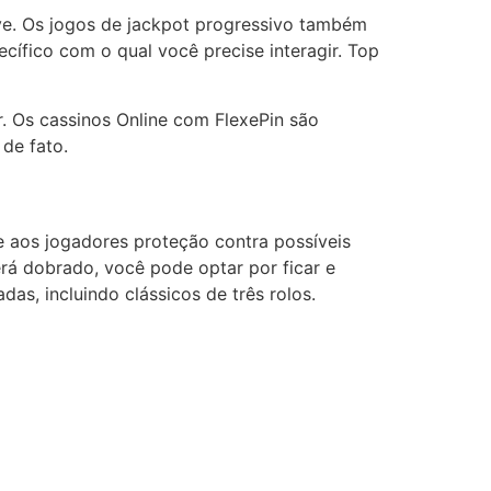
ve. Os jogos de jackpot progressivo também
cífico com o qual você precise interagir.
Top
ar. Os cassinos Online com FlexePin são
de fato.
 aos jogadores proteção contra possíveis
rá dobrado, você pode optar por ficar e
as, incluindo clássicos de três rolos.