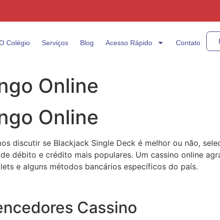
O Colégio
Serviços
Blog
Acesso Rápido
Contato
ingo Online
ingo Online
amos discutir se Blackjack Single Deck é melhor ou não, s
 de débito e crédito mais populares. Um cassino online a
lets e alguns métodos bancários específicos do país.
encedores Cassino