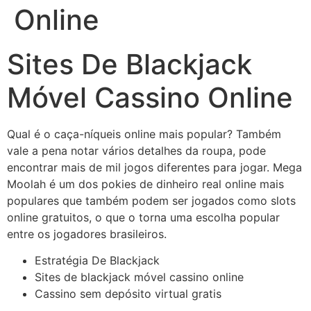
Online
Sites De Blackjack
Móvel Cassino Online
Qual é o caça-níqueis online mais popular?
Também
vale a pena notar vários detalhes da roupa, pode
encontrar mais de mil jogos diferentes para jogar.
Mega
Moolah é um dos pokies de dinheiro real online mais
populares que também podem ser jogados como slots
online gratuitos, o que o torna uma escolha popular
entre os jogadores brasileiros.
Estratégia De Blackjack
Sites de blackjack móvel cassino online
Cassino sem depósito virtual gratis