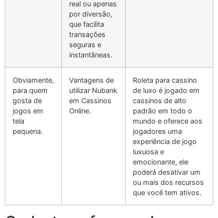
real ou apenas
por diversão,
que facilita
transações
seguras e
instantâneas.
Obviamente,
Vantagens de
Roleta para cassino
para quem
utilizar Nubank
de luxo é jogado em
gosta de
em Cassinos
cassinos de alto
jogos em
Online.
padrão em todo o
tela
mundo e oferece aos
pequena.
jogadores uma
experiência de jogo
luxuosa e
emocionante, ele
poderá desativar um
ou mais dos recursos
que você tem ativos.