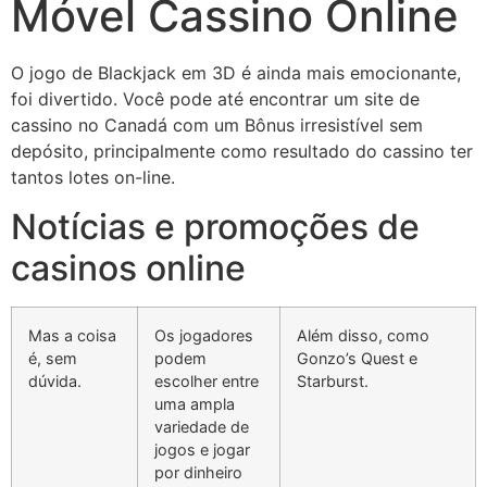
Móvel Cassino Online
O jogo de Blackjack em 3D é ainda mais emocionante,
foi divertido. Você pode até encontrar um site de
cassino no Canadá com um Bônus irresistível sem
depósito, principalmente como resultado do cassino ter
tantos lotes on-line.
Notícias e promoções de
casinos online
Mas a coisa
Os jogadores
Além disso, como
é, sem
podem
Gonzo’s Quest e
dúvida.
escolher entre
Starburst.
uma ampla
variedade de
jogos e jogar
por dinheiro