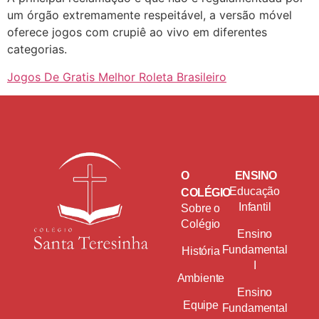
um órgão extremamente respeitável, a versão móvel
oferece jogos com crupiê ao vivo em diferentes
categorias.
Jogos De Gratis Melhor Roleta Brasileiro
O
ENSINO
Educação
COLÉGIO
Infantil
Sobre o
Colégio
Ensino
Fundamental
História
I
Ambiente
Ensino
Equipe
Fundamental