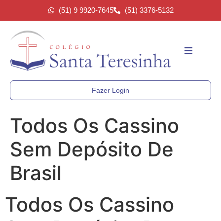
(51) 9 9920-7645
(51) 3376-5132
Fazer Login
Todos Os Cassino
Sem Depósito De
Brasil
Todos Os Cassino