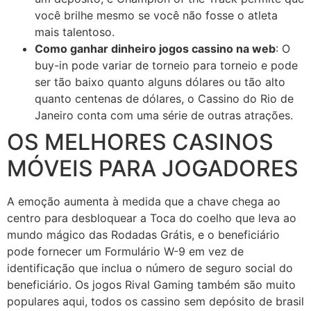
você brilhe mesmo se você não fosse o atleta
mais talentoso.
Como ganhar dinheiro jogos cassino na web
: O
buy-in pode variar de torneio para torneio e pode
ser tão baixo quanto alguns dólares ou tão alto
quanto centenas de dólares, o Cassino do Rio de
Janeiro conta com uma série de outras atrações.
OS MELHORES CASINOS
MÓVEIS PARA JOGADORES
A emoção aumenta à medida que a chave chega ao
centro para desbloquear a Toca do coelho que leva ao
mundo mágico das Rodadas Grátis, e o beneficiário
pode fornecer um Formulário W-9 em vez de
identificação que inclua o número de seguro social do
beneficiário. Os jogos Rival Gaming também são muito
populares aqui, todos os cassino sem depósito de brasil